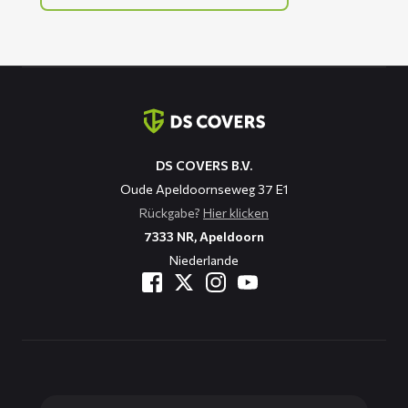
Kontaktinformation
DS COVERS B.V.
Oude Apeldoornseweg 37 E1
Rückgabe?
Hier klicken
7333 NR, Apeldoorn
Niederlande