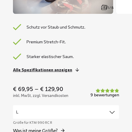
1 / 8
Schutz vor Staub und Schmutz.
Premium Stretch-Fit.
Starker elastischer Saum.
Alle Spezifikationen anzeigen
Price
€
69,95
–
€
129,90
range:
9 bewertungen
inkl. MwSt, zzgl. Versandkosten
€ 69,95
through
€ 129,90
Größe für KTM 990 RC R
Was ist meine Größe?