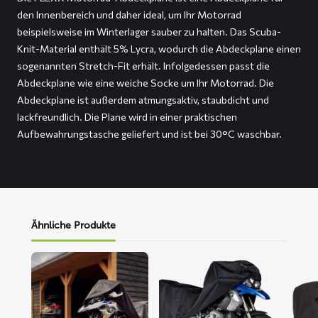
den Innenbereich und daher ideal, um Ihr Motorrad
beispielsweise im Winterlager sauber zu halten. Das Scuba-
Knit-Material enthält 5% Lycra, wodurch die Abdeckplane einen
sogenannten Stretch-Fit erhält. Infolgedessen passt die
Abdeckplane wie eine weiche Socke um Ihr Motorrad. Die
Abdeckplane ist außerdem atmungsaktiv, staubdicht und
lackfreundlich. Die Plane wird in einer praktischen
Aufbewahrungstasche geliefert und ist bei 30°C waschbar.
Ähnliche Produkte
Mehr
Mehr
Mehr
lesen
lesen
lesen
über
über
über
ALFA
DELTA
FOX