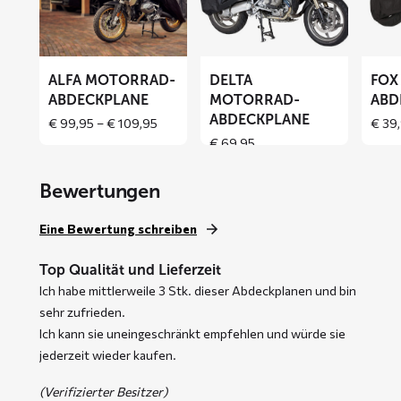
Motorrad-
Motorrad-
Motor
Abdeckplane
Abdeckplane
Abdeck
ALFA MOTORRAD-
DELTA
FOX
ABDECKPLANE
MOTORRAD-
ABD
ABDECKPLANE
Price
€
99,95
–
€
109,95
€
39,
range:
€
69,95
€ 99,95
through
Bewertungen
€ 109,95
Eine Bewertung schreiben
Top Qualität und Lieferzeit
Ich habe mittlerweile 3 Stk. dieser Abdeckplanen und bin
sehr zufrieden.
Ich kann sie uneingeschränkt empfehlen und würde sie
jederzeit wieder kaufen.
(Verifizierter Besitzer)