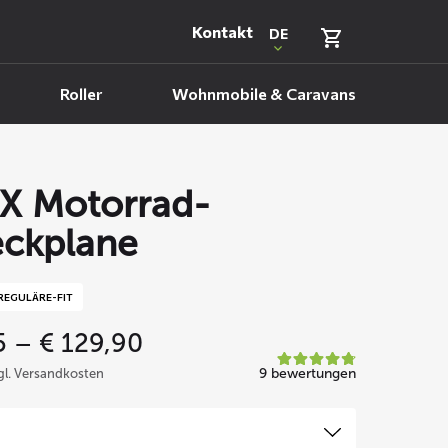
Kontakt
DE
Roller
Wohnmobile & Caravans
X Motorrad-
ckplane
REGULÄRE-FIT
Price
5
–
€
129,90
range:
9 bewertungen
zgl. Versandkosten
€ 69,95
through
€ 129,90