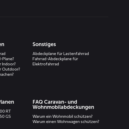
en
Sonstiges
rad
Abdeckplane für Lastenfahrrad
d-Plane?
Fahrrad-Abdeckplane für
r Indoor?
Elektrofahrrad
r Outdoor?
machen?
Planen
FAQ Caravan- und
Wohnmobilabdeckungen
200 RT
250 GS
Warum ein Wohnmobil schützen?
Warum einen Wohnwagen schützen?