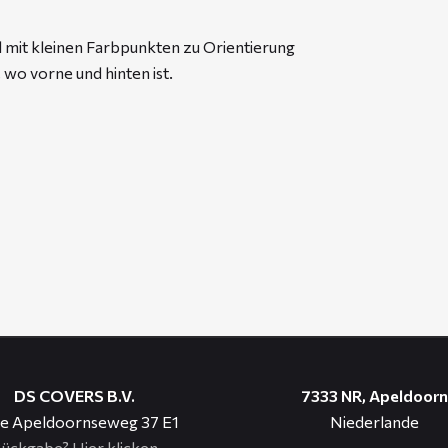
l mit kleinen Farbpunkten zu Orientierung
 wo vorne und hinten ist.
DS COVERS B.V.
7333 NR, Apeldoorn
e Apeldoornseweg 37 E1
Niederlande
ückgabe?
Hier klicken