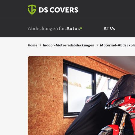
Skiplinks
Abdeckungen für:
Autos
ATVs
Home
Indoor-Motorradabdeckungen
Motorrad-Abdeckpl