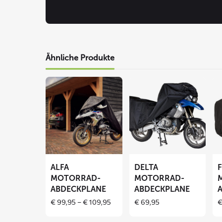
Ähnliche Produkte
Mehr
Mehr
Me
lesen
lesen
le
über
über
üb
ALFA
DELTA
F
Motorrad-
Motorrad-
Mo
Abdeckplane
Abdeckplane
Ab
ALFA
DELTA
MOTORRAD-
MOTORRAD-
ABDECKPLANE
ABDECKPLANE
Price
€
99,95
–
€
109,95
€
69,95
range:
€ 99,95