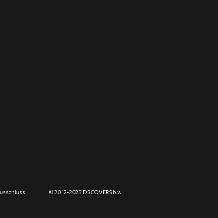
usschluss
© 2012-2025 DS COVERS b.v.