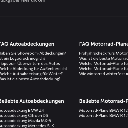
n
FAQ Autoabdeckungen
FAQ Motorrad-Plan
Haben Sie Showroom-Abdeckungen?
Frühjahrscheck fürs Motor
Ist ein Logodruck möglich?
Was ist die beste Motorra
Tipps zum Überwintern des Autos
Welche Motorrad-Plane fü
Welche Abdeckung für Außenbereich?
Welche Motorrad-Plane fü
Welche Autoabdeckung für Winter?
Wie Motorrad winterfest 
Was ist die beste Autoabdeckung?
Beliebte Autoabdeckungen
Beliebte Motorrad-
Autoabdeckung BMW Z4
Motorrad-Plane BMW R 1
Autoabdeckung Citroën DS
Motorrad-Plane BMW R 1
Autoabdeckung Mazda MX-5
Autoabdeckung Mercedes SLK