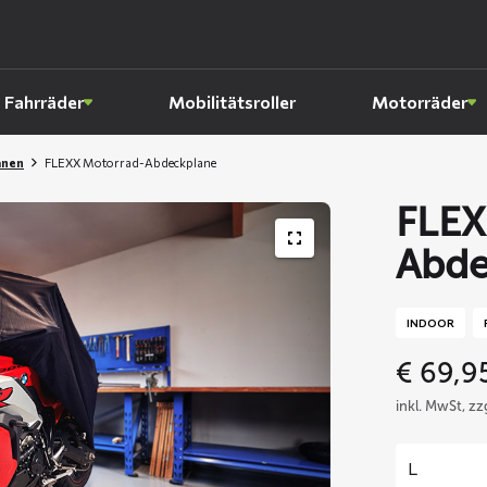
Fahrräder
Mobilitätsroller
Motorräder
anen
FLEXX Motorrad-Abdeckplane
FLEX
Abde
INDOOR
€
69,9
inkl. MwSt, z