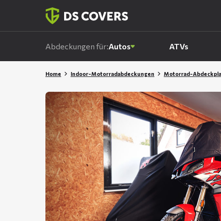
Skiplinks
Abdeckungen für:
Autos
ATVs
Home
Indoor-Motorradabdeckungen
Motorrad-Abdeckpl