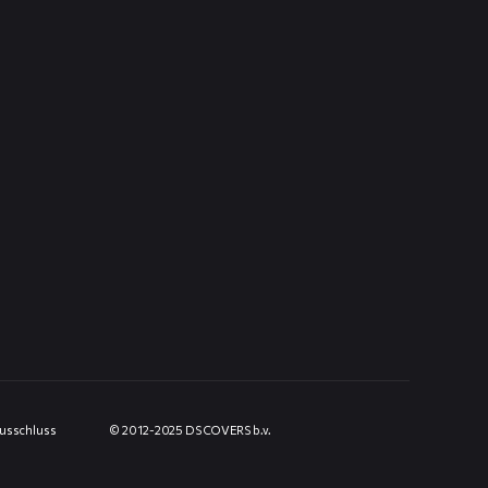
usschluss
© 2012-2025 DS COVERS b.v.