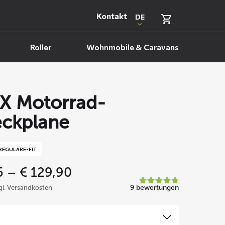
Kontakt
DE
Roller
Wohnmobile & Caravans
X Motorrad-
ckplane
REGULÄRE-FIT
Price
5
–
€
129,90
range:
9 bewertungen
zgl. Versandkosten
€ 69,95
through
€ 129,90