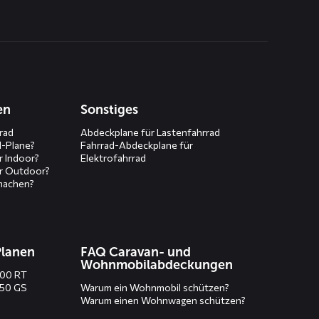
en
Sonstiges
rad
Abdeckplane für Lastenfahrrad
d-Plane?
Fahrrad-Abdeckplane für
r Indoor?
Elektrofahrrad
r Outdoor?
machen?
Planen
FAQ Caravan- und
Wohnmobilabdeckungen
200 RT
250 GS
Warum ein Wohnmobil schützen?
Warum einen Wohnwagen schützen?