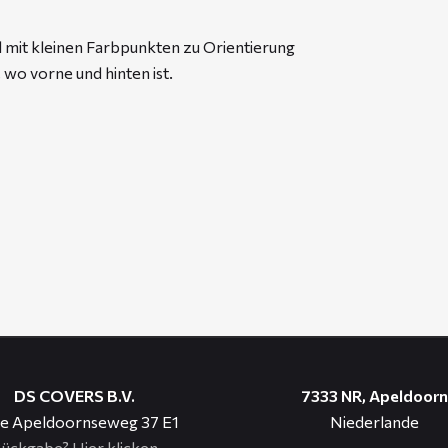
l mit kleinen Farbpunkten zu Orientierung
 wo vorne und hinten ist.
DS COVERS B.V.
7333 NR, Apeldoorn
e Apeldoornseweg 37 E1
Niederlande
ückgabe?
Hier klicken