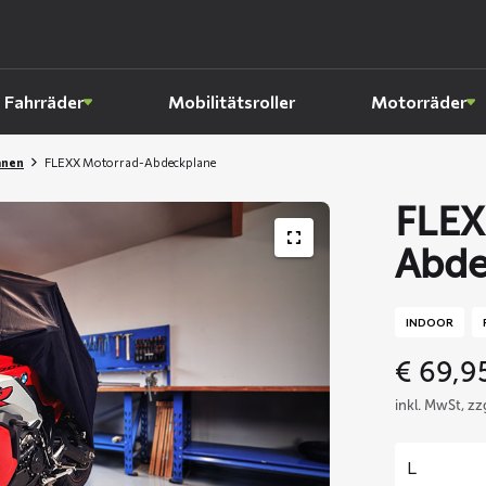
Fahrräder
Mobilitätsroller
Motorräder
anen
FLEXX Motorrad-Abdeckplane
FLEX
Abde
INDOOR
€
69,9
inkl. MwSt, z