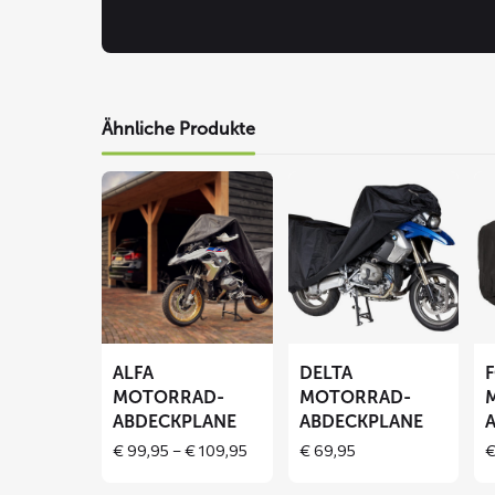
Ähnliche Produkte
Mehr
Mehr
Me
lesen
lesen
le
über
über
üb
ALFA
DELTA
F
Motorrad-
Motorrad-
Mo
Abdeckplane
Abdeckplane
Ab
ALFA
DELTA
MOTORRAD-
MOTORRAD-
ABDECKPLANE
ABDECKPLANE
Price
€
99,95
–
€
109,95
€
69,95
range:
€ 99,95