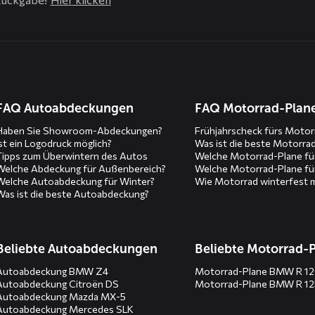
n
FAQ Autoabdeckungen
FAQ Motorrad-Plan
Haben Sie Showroom-Abdeckungen?
Frühjahrscheck fürs Motor
Ist ein Logodruck möglich?
Was ist die beste Motorra
Tipps zum Überwintern des Autos
Welche Motorrad-Plane fü
Welche Abdeckung für Außenbereich?
Welche Motorrad-Plane fü
Welche Autoabdeckung für Winter?
Wie Motorrad winterfest 
Was ist die beste Autoabdeckung?
Beliebte Autoabdeckungen
Beliebte Motorrad-
Autoabdeckung BMW Z4
Motorrad-Plane BMW R 1
Autoabdeckung Citroën DS
Motorrad-Plane BMW R 1
Autoabdeckung Mazda MX-5
Autoabdeckung Mercedes SLK