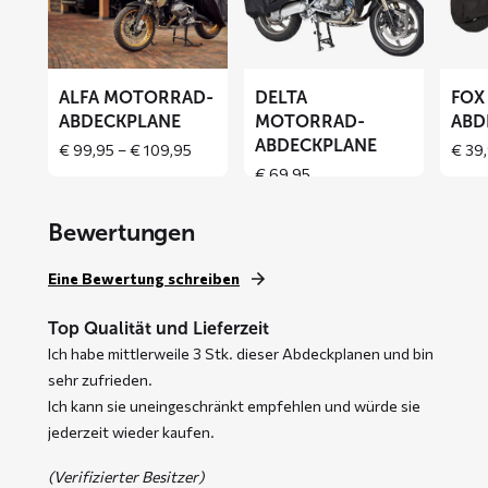
Motorrad-
Motorrad-
Motor
Abdeckplane
Abdeckplane
Abdeck
ALFA MOTORRAD-
DELTA
FOX
ABDECKPLANE
MOTORRAD-
ABD
ABDECKPLANE
Price
€
99,95
–
€
109,95
€
39,
range:
€
69,95
€ 99,95
through
Bewertungen
€ 109,95
Eine Bewertung schreiben
Top Qualität und Lieferzeit
Ich habe mittlerweile 3 Stk. dieser Abdeckplanen und bin
sehr zufrieden.
Ich kann sie uneingeschränkt empfehlen und würde sie
jederzeit wieder kaufen.
(Verifizierter Besitzer)