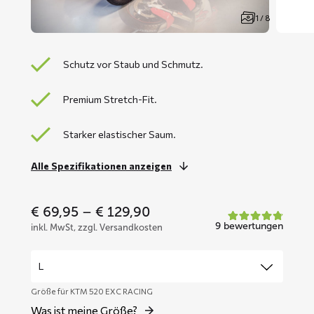
1 / 8
Schutz vor Staub und Schmutz.
Premium Stretch-Fit.
Starker elastischer Saum.
Alle Spezifikationen anzeigen
Price
€
69,95
–
€
129,90
range:
9 bewertungen
inkl. MwSt, zzgl. Versandkosten
€ 69,95
through
€ 129,90
Größe für KTM 520 EXC RACING
Was ist meine Größe?