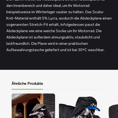
den Innenbereich und daher ideal, um Ihr Motorrad
beispielsweise im Winterlager sauber zu halten. Das Scuba-
Knit-Material enthält 5% Lycra, wodurch die Abdeckplane einen
sogenannten Stretch-Fit erhält. Infolgedessen passt die
Abdeckplane wie eine weiche Socke um Ihr Motorrad. Die
Abdeckplane ist außerdem atmungsaktiv, staubdicht und
lackfreundlich. Die Plane wird in einer praktischen
Aufbewahrungstasche geliefert und ist bei 30°C waschbar.
Ähnliche Produkte
Mehr
Mehr
Mehr
lesen
lesen
lesen
über
über
über
ALFA
DELTA
FOX