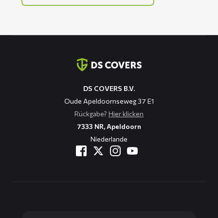
Kontaktinformation
DS COVERS B.V.
Oude Apeldoornseweg 37 E1
Rückgabe?
Hier klicken
7333 NR, Apeldoorn
Niederlande