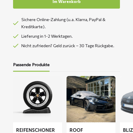
Im Warenkorb
Sichere Online-Zahlung (u.a. Klarna, PayPal &
Kreditkarte).
Lieferung in 1-2 Werktagen.
Nicht zufrieden? Geld zurück – 30 Tage Rückgabe.
Passende Produkte
Mehr
Mehr
Mehr
lesen
lesen
lesen
über
über
über
Reifenschoner
ROOF
BLIZZ
Autodachabdeckung
Fronts
Abdec
REIFENSCHONER
ROOF
BLI