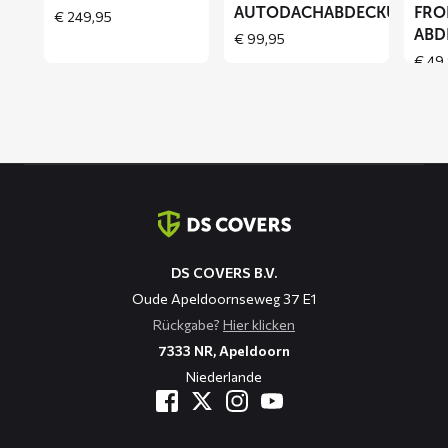
AUTODACHABDECKUNG
FRO
€
249,95
ABD
€
99,95
€
49,
Kontaktinformation
DS COVERS B.V.
Oude Apeldoornseweg 37 E1
Rückgabe?
Hier klicken
7333 NR, Apeldoorn
Niederlande