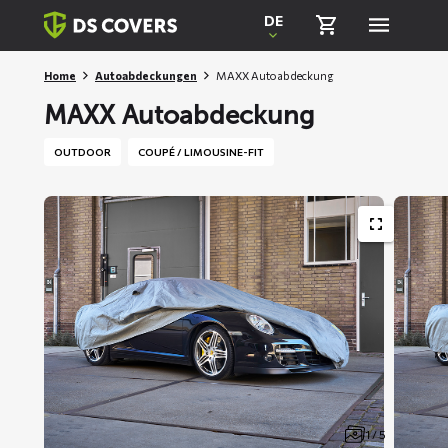
Skiplinks
DE
Home
Autoabdeckungen
MAXX Autoabdeckung
MAXX Autoabdeckung
OUTDOOR
COUPÉ / LIMOUSINE-FIT
1 / 5