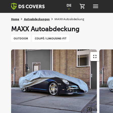
Skiplinks
DE
Home
Autoabdeckungen
MAXX Autoabdeckung
MAXX Autoabdeckung
OUTDOOR
COUPÉ / LIMOUSINE-FIT
1 / 5