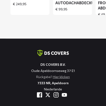
AUTODACHABDECKUNG
FRO
€
249,95
ABD
€
99,95
€
49,
Kontaktinformation
DS COVERS B.V.
Oude Apeldoornseweg 37 E1
Rückgabe?
Hier klicken
7333 NR, Apeldoorn
Niederlande