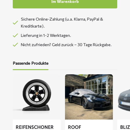
Im Warenkorb
Sichere Online-Zahlung (u.a. Klarna, PayPal &
Kreditkarte).
Lieferung in 1-2 Werktagen.
Nicht zufrieden? Geld zurück – 30 Tage Rückgabe.
Passende Produkte
Mehr
Mehr
Mehr
lesen
lesen
lesen
über
über
über
Reifenschoner
ROOF
BLIZZ
Autodachabdeckung
Fronts
Abdec
REIFENSCHONER
ROOF
BLI