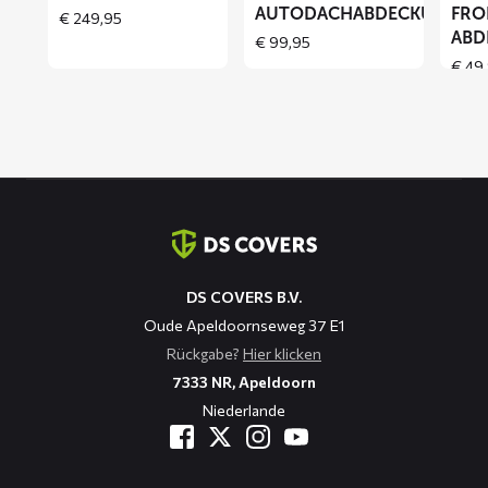
AUTODACHABDECKUNG
FRO
€
249,95
ABD
€
99,95
€
49,
Kontaktinformation
DS COVERS B.V.
Oude Apeldoornseweg 37 E1
Rückgabe?
Hier klicken
7333 NR, Apeldoorn
Niederlande