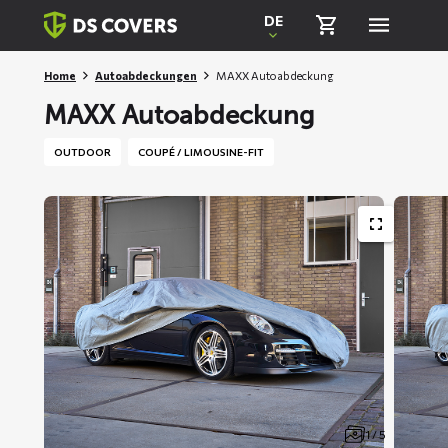
Skiplinks
DE
Home
Autoabdeckungen
MAXX Autoabdeckung
MAXX Autoabdeckung
OUTDOOR
COUPÉ / LIMOUSINE-FIT
1 / 5