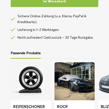
Im Warenkorb
Sichere Online-Zahlung (u.a. Klarna, PayPal &
Kreditkarte).
Lieferung in 1-2 Werktagen.
Nicht zufrieden? Geld zurück – 30 Tage Rückgabe.
Passende Produkte
Mehr
Mehr
Mehr
lesen
lesen
lesen
über
über
über
Reifenschoner
ROOF
BLIZZ
Autodachabdeckung
Fronts
Abdec
REIFENSCHONER
ROOF
BLI