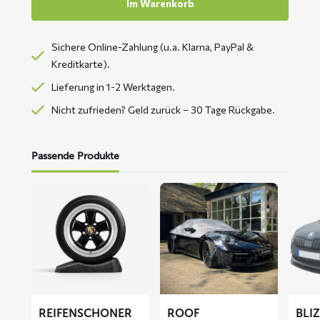
Im Warenkorb
Sichere Online-Zahlung (u.a. Klarna, PayPal &
Kreditkarte).
Lieferung in 1-2 Werktagen.
Nicht zufrieden? Geld zurück – 30 Tage Rückgabe.
Passende Produkte
Mehr
Mehr
Mehr
lesen
lesen
lesen
über
über
über
Reifenschoner
ROOF
BLIZZ
Autodachabdeckung
Fronts
Abdec
REIFENSCHONER
ROOF
BLI