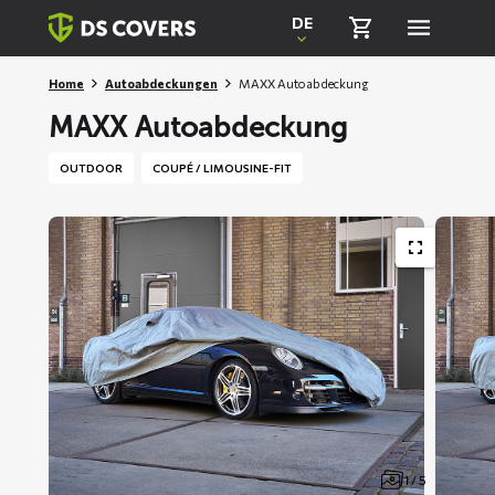
Skiplinks
DE
Home
Autoabdeckungen
MAXX Autoabdeckung
MAXX Autoabdeckung
OUTDOOR
COUPÉ / LIMOUSINE-FIT
1 / 5