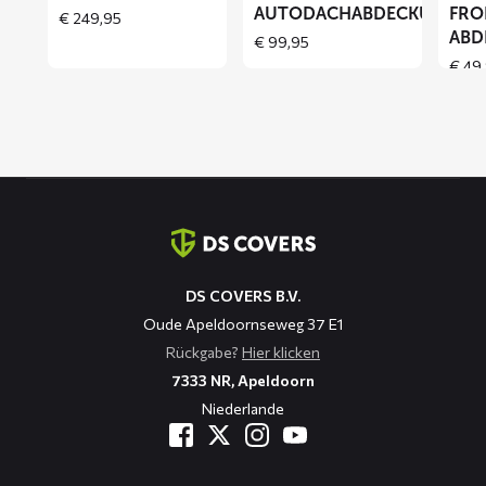
AUTODACHABDECKUNG
FRO
€
249,95
ABD
€
99,95
€
49,
Kontaktinformation
DS COVERS B.V.
Oude Apeldoornseweg 37 E1
Rückgabe?
Hier klicken
7333 NR, Apeldoorn
Niederlande