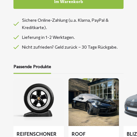
Im Warenkorb
Sichere Online-Zahlung (u.a. Klarna, PayPal &
Kreditkarte).
Lieferung in 1-2 Werktagen.
Nicht zufrieden? Geld zurück – 30 Tage Rückgabe.
Passende Produkte
Mehr
Mehr
Mehr
lesen
lesen
lesen
über
über
über
Reifenschoner
ROOF
BLIZZ
Autodachabdeckung
Fronts
Abdec
REIFENSCHONER
ROOF
BLI