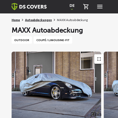
Skiplinks
DE
Home
Autoabdeckungen
MAXX Autoabdeckung
MAXX Autoabdeckung
OUTDOOR
COUPÉ / LIMOUSINE-FIT
1 / 5