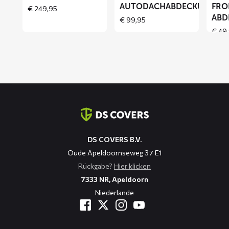
AUTODACHABDECKUNG
FRO
€
249,95
ABD
€
99,95
€
49,
Kontaktinformation
DS COVERS B.V.
Oude Apeldoornseweg 37 E1
Rückgabe?
Hier klicken
7333 NR, Apeldoorn
Niederlande