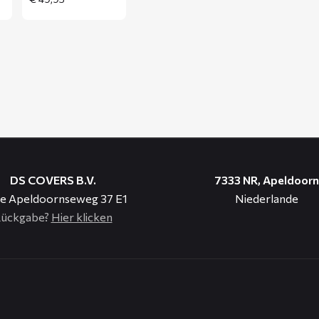
DS COVERS B.V.
7333 NR, Apeldoorn
e Apeldoornseweg 37 E1
Niederlande
ückgabe?
Hier klicken
n