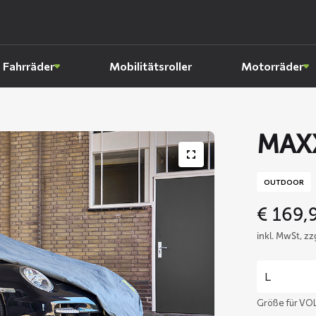
Fahrräder
Mobilitätsroller
Motorräder
MAX
OUTDOOR
€
169,
inkl. MwSt, z
Größe für VO