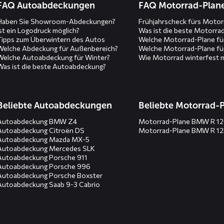
FAQ Autoabdeckungen
FAQ Motorrad-Plan
Haben Sie Showroom-Abdeckungen?
Frühjahrscheck fürs Motor
Ist ein Logodruck möglich?
Was ist die beste Motorra
Tipps zum Überwintern des Autos
Welche Motorrad-Plane fü
Welche Abdeckung für Außenbereich?
Welche Motorrad-Plane fü
Welche Autoabdeckung für Winter?
Wie Motorrad winterfest 
Was ist die beste Autoabdeckung?
Beliebte Autoabdeckungen
Beliebte Motorrad-
Autoabdeckung BMW Z4
Motorrad-Plane BMW R 1
Autoabdeckung Citroën DS
Motorrad-Plane BMW R 1
Autoabdeckung Mazda MX-5
Autoabdeckung Mercedes SLK
Autoabdeckung Porsche 911
Autoabdeckung Porsche 996
Autoabdeckung Porsche Boxster
Autoabdeckung Saab 9-3 Cabrio