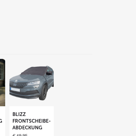
Mehr
lesen
über
BLIZZ
Frontscheibe-
Abdeckung
BLIZZ
G
FRONTSCHEIBE-
ABDECKUNG
€
49,95