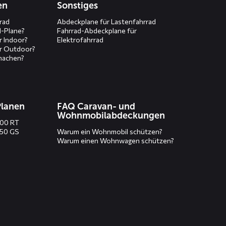
en
Sonstiges
rad
Abdeckplane für Lastenfahrrad
d-Plane?
Fahrrad-Abdeckplane für
r Indoor?
Elektrofahrrad
r Outdoor?
machen?
Planen
FAQ Caravan- und
Wohnmobilabdeckungen
200 RT
250 GS
Warum ein Wohnmobil schützen?
Warum einen Wohnwagen schützen?