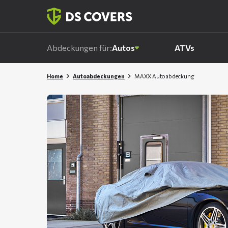
Skiplinks
Abdeckungen für:
Autos
ATVs
Home
Autoabdeckungen
MAXX Autoabdeckung