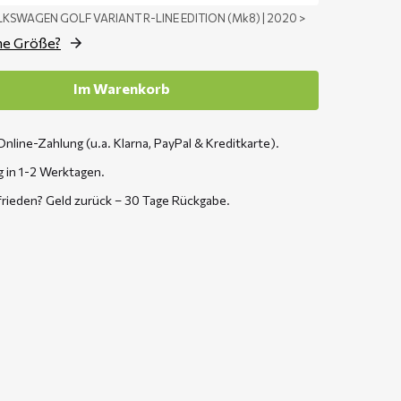
LKSWAGEN GOLF VARIANT R-LINE EDITION (Mk8) | 2020 >
ne Größe?
Im Warenkorb
Online-Zahlung (u.a. Klarna, PayPal & Kreditkarte).
g in 1-2 Werktagen.
frieden? Geld zurück – 30 Tage Rückgabe.