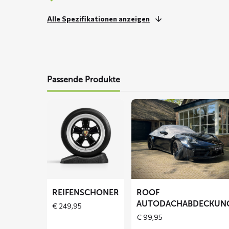
Alle Spezifikationen anzeigen
Passende Produkte
Mehr
Mehr
lesen
lesen
über
über
Reifenschoner
ROOF
Autodachabdeckung
REIFENSCHONER
ROOF
AUTODACHABDECKUN
€
249,95
€
99,95