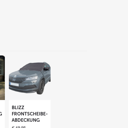
Mehr
lesen
über
BLIZZ
Frontscheibe-
Abdeckung
BLIZZ
G
FRONTSCHEIBE-
ABDECKUNG
€
49,95