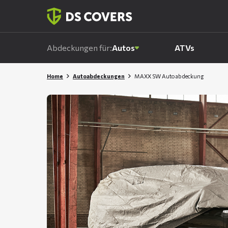
Skiplinks
Abdeckungen für:
Autos
ATVs
Home
Autoabdeckungen
MAXX SW Autoabdeckung