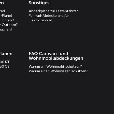
en
Sonstiges
rad
Abdeckplane für Lastenfahrrad
d-Plane?
Fahrrad-Abdeckplane für
r Indoor?
Elektrofahrrad
r Outdoor?
machen?
Planen
FAQ Caravan- und
Wohnmobilabdeckungen
200 RT
250 GS
Warum ein Wohnmobil schützen?
Warum einen Wohnwagen schützen?