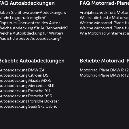
FAQ Autoabdeckungen
FAQ Motorrad-Plan
Haben Sie Showroom-Abdeckungen?
Frühjahrscheck fürs Motor
Ist ein Logodruck möglich?
Was ist die beste Motorra
Tipps zum Überwintern des Autos
Welche Motorrad-Plane fü
Welche Abdeckung für Außenbereich?
Welche Motorrad-Plane fü
Welche Autoabdeckung für Winter?
Wie Motorrad winterfest 
Was ist die beste Autoabdeckung?
Beliebte Autoabdeckungen
Beliebte Motorrad-
Autoabdeckung BMW Z4
Motorrad-Plane BMW R 1
Autoabdeckung Citroën DS
Motorrad-Plane BMW R 1
Autoabdeckung Mazda MX-5
Autoabdeckung Mercedes SLK
Autoabdeckung Porsche 911
Autoabdeckung Porsche 996
Autoabdeckung Porsche Boxster
Autoabdeckung Saab 9-3 Cabrio