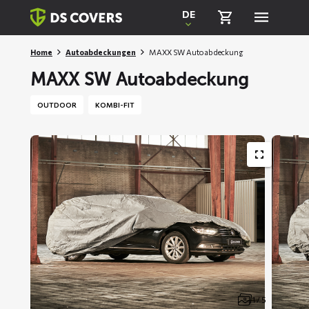
Skiplinks
DE
Home
Autoabdeckungen
MAXX SW Autoabdeckung
MAXX SW Autoabdeckung
OUTDOOR
KOMBI-FIT
1 / 5