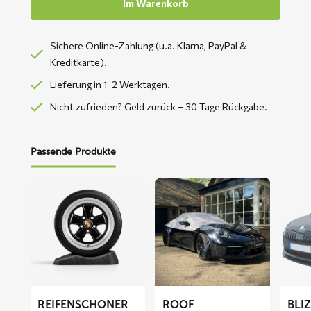
Im Warenkorb
Sichere Online-Zahlung (u.a. Klarna, PayPal &
Kreditkarte).
Lieferung in 1-2 Werktagen.
Nicht zufrieden? Geld zurück – 30 Tage Rückgabe.
Passende Produkte
Mehr
Mehr
Mehr
lesen
lesen
lesen
über
über
über
Reifenschoner
ROOF
BLIZZ
Autodachabdeckung
Fronts
Abdec
REIFENSCHONER
ROOF
BLI