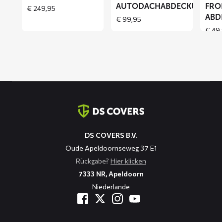
AUTODACHABDECKUNG
FRO
€
249,95
ABD
€
99,95
€
49,
Kontaktinformation
DS COVERS B.V.
Oude Apeldoornseweg 37 E1
Rückgabe?
Hier klicken
7333 NR, Apeldoorn
Niederlande