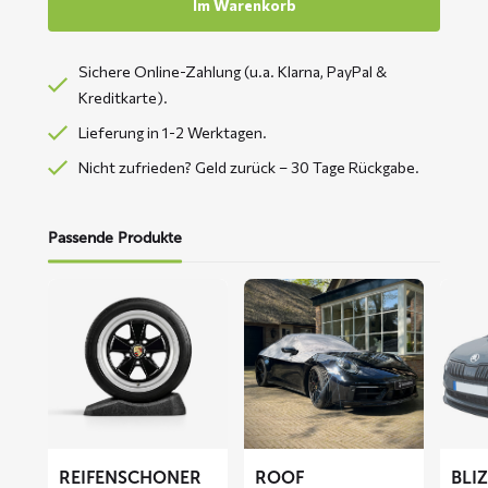
Im Warenkorb
Sichere Online-Zahlung (u.a. Klarna, PayPal &
Kreditkarte).
Lieferung in 1-2 Werktagen.
Nicht zufrieden? Geld zurück – 30 Tage Rückgabe.
Passende Produkte
Mehr
Mehr
Mehr
lesen
lesen
lesen
über
über
über
Reifenschoner
ROOF
BLIZZ
Autodachabdeckung
Fronts
Abdec
REIFENSCHONER
ROOF
BLI