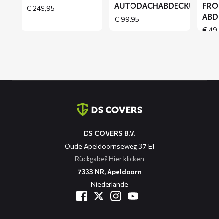
AUTODACHABDECKUNG
FRO
€
249,95
ABD
€
99,95
€
49,
Kontaktinformation
DS COVERS B.V.
Oude Apeldoornseweg 37 E1
Rückgabe?
Hier klicken
7333 NR, Apeldoorn
Niederlande