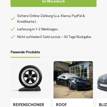
Im Warenkorb
Sichere Online-Zahlung (u.a. Klarna, PayPal &
Kreditkarte).
Lieferung in 1-2 Werktagen.
Nicht zufrieden? Geld zurück – 30 Tage Rückgabe.
Passende Produkte
Mehr
Mehr
Mehr
lesen
lesen
lesen
über
über
über
Reifenschoner
ROOF
BLIZZ
Autodachabdeckung
Fronts
Abdec
REIFENSCHONER
ROOF
BLI