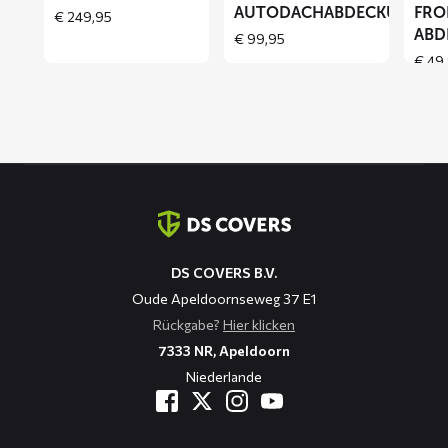
AUTODACHABDECKUNG
FRO
€
249,95
ABD
€
99,95
€
49,
Kontaktinformation
DS COVERS B.V.
Oude Apeldoornseweg 37 E1
Rückgabe?
Hier klicken
7333 NR, Apeldoorn
Niederlande