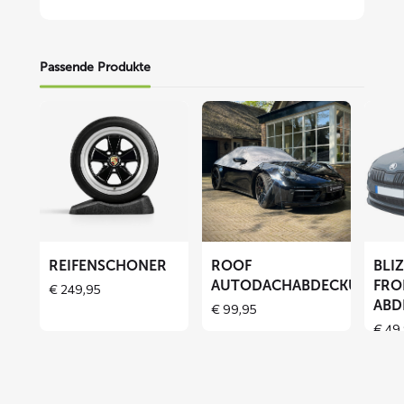
Passende Produkte
Mehr
Mehr
Mehr
lesen
lesen
lesen
über
über
über
Reifenschoner
ROOF
BLIZZ
Autodachabdeckung
Fronts
Abdec
REIFENSCHONER
ROOF
BLI
AUTODACHABDECKUNG
FRO
€
249,95
ABD
€
99,95
€
49,