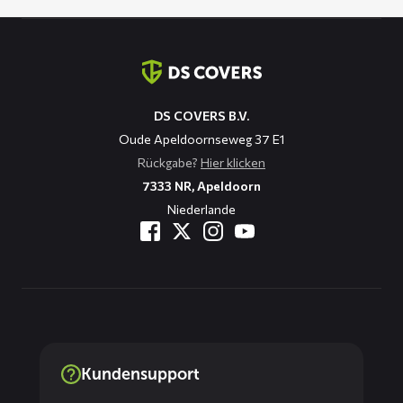
Kontaktinformation
DS COVERS B.V.
Oude Apeldoornseweg 37 E1
Rückgabe?
Hier klicken
7333 NR, Apeldoorn
Niederlande
Kundensupport