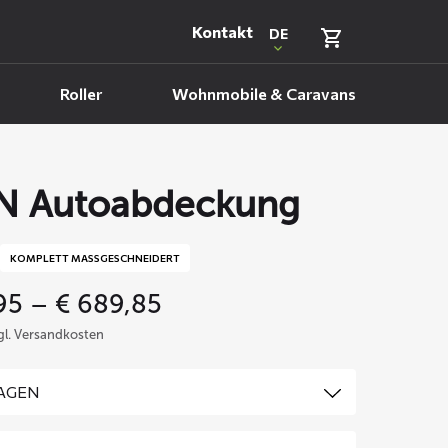
Kontakt
DE
Roller
Wohnmobile & Caravans
N Autoabdeckung
KOMPLETT MASSGESCHNEIDERT
Price
95
–
€
689,85
range:
zgl. Versandkosten
€ 469,95
through
€ 689,85