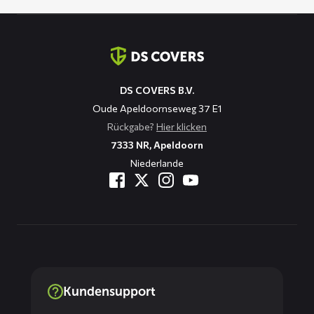
Kontaktinformation
DS COVERS B.V.
Oude Apeldoornseweg 37 E1
Rückgabe?
Hier klicken
7333 NR, Apeldoorn
Niederlande
Kundensupport