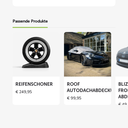
Passende Produkte
Mehr
Mehr
Mehr
lesen
lesen
lesen
über
über
über
Reifenschoner
ROOF
BLIZZ
Autodachabdeckung
Fronts
Abdec
REIFENSCHONER
ROOF
BLI
AUTODACHABDECKUNG
FRO
€
249,95
ABD
€
99,95
€
49,