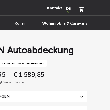
Kontakt
DE
Roller
Wohnmobile & Caravans
N Autoabdeckung
KOMPLETT MASSGESCHNEIDERT
Price
95
–
€
1.589,85
range:
zgl. Versandkosten
€ 469,95
through
€ 1.589,85