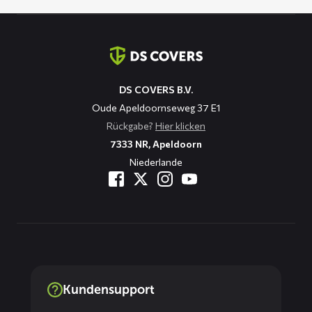
Kontaktinformation
DS COVERS B.V.
Oude Apeldoornseweg 37 E1
Rückgabe?
Hier klicken
7333 NR, Apeldoorn
Niederlande
Kundensupport