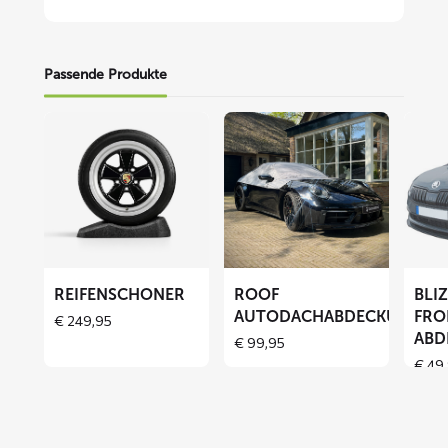
Passende Produkte
Mehr
Mehr
Mehr
lesen
lesen
lesen
über
über
über
Reifenschoner
ROOF
BLIZZ
Autodachabdeckung
Fronts
Abdec
REIFENSCHONER
ROOF
BLI
AUTODACHABDECKUNG
FRO
€
249,95
ABD
€
99,95
€
49,