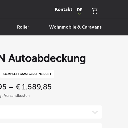
Kontakt
DE
Roller
Wohnmobile & Caravans
N Autoabdeckung
KOMPLETT MASSGESCHNEIDERT
Price
95
–
€
1.589,85
range:
zgl. Versandkosten
€ 469,95
through
€ 1.589,85