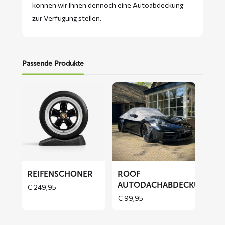
können wir Ihnen dennoch eine Autoabdeckung
zur Verfügung stellen.
Passende Produkte
Mehr
Mehr
lesen
lesen
über
über
Reifenschoner
ROOF
Autodachabdeckung
REIFENSCHONER
ROOF
AUTODACHABDECKUNG
€
249,95
€
99,95