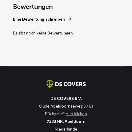
Bewertungen
Eine Bewertung schreiben
Es gibt noch keine Bewertungen.
Kontaktinformation
DS COVERS B.V.
Oude Apeldoornseweg 37 E1
Rückgabe?
Hier klicken
7333 NR, Apeldoorn
Niederlande