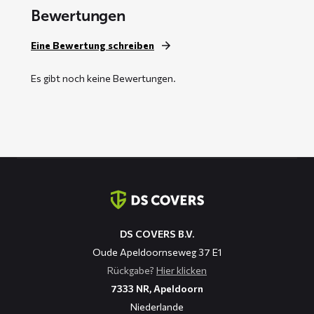
Bewertungen
Eine Bewertung schreiben
Es gibt noch keine Bewertungen.
Kontaktinformation
DS COVERS B.V.
Oude Apeldoornseweg 37 E1
Rückgabe?
Hier klicken
7333 NR, Apeldoorn
Niederlande