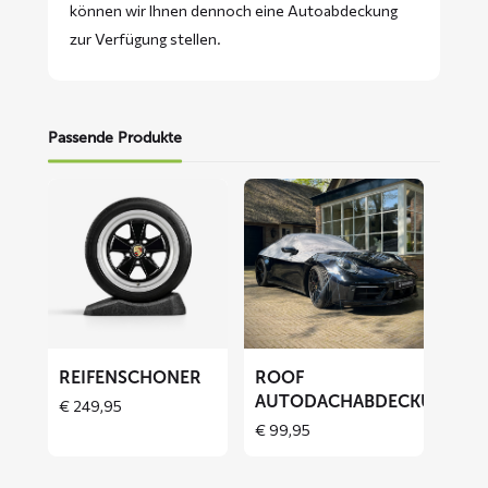
können wir Ihnen dennoch eine Autoabdeckung
zur Verfügung stellen.
Passende Produkte
Mehr
Mehr
lesen
lesen
über
über
Reifenschoner
ROOF
Autodachabdeckung
REIFENSCHONER
ROOF
AUTODACHABDECKUNG
€
249,95
€
99,95