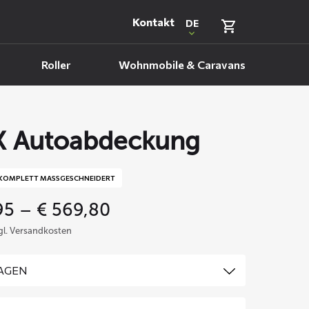
Kontakt
DE
Roller
Wohnmobile & Caravans
 Autoabdeckung
KOMPLETT MASSGESCHNEIDERT
Price
95
–
€
569,80
range:
zgl. Versandkosten
€ 359,95
through
€ 569,80