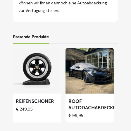
können wir Ihnen dennoch eine Autoabdeckung
zur Verfügung stellen.
Passende Produkte
Mehr
Mehr
lesen
lesen
über
über
Reifenschoner
ROOF
Autodachabdeckung
REIFENSCHONER
ROOF
AUTODACHABDECKUNG
€
249,95
€
99,95