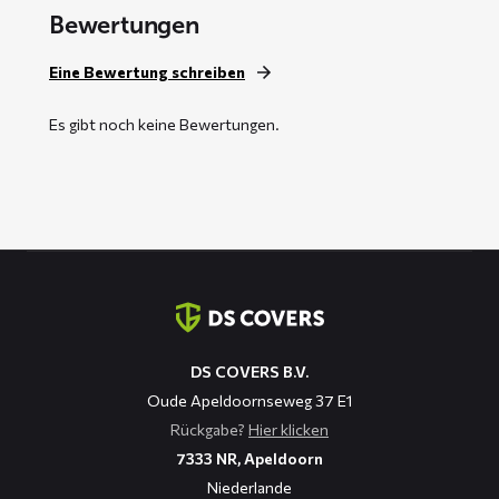
Bewertungen
Eine Bewertung schreiben
Es gibt noch keine Bewertungen.
Kontaktinformation
DS COVERS B.V.
Oude Apeldoornseweg 37 E1
Rückgabe?
Hier klicken
7333 NR, Apeldoorn
Niederlande