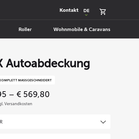
Kontakt
DE
Roller
Wohnmobile & Caravans
 Autoabdeckung
KOMPLETT MASSGESCHNEIDERT
Price
95
–
€
569,80
range:
zgl. Versandkosten
€ 359,95
through
€ 569,80