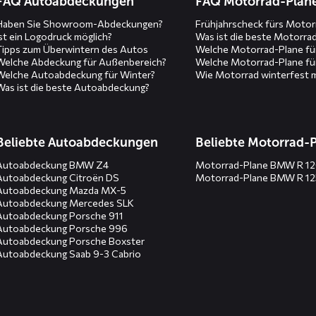
FAQ Autoabdeckungen
FAQ Motorrad-Plan
Haben Sie Showroom-Abdeckungen?
Frühjahrscheck fürs Motor
Ist ein Logodruck möglich?
Was ist die beste Motorra
Tipps zum Überwintern des Autos
Welche Motorrad-Plane fü
Welche Abdeckung für Außenbereich?
Welche Motorrad-Plane fü
Welche Autoabdeckung für Winter?
Wie Motorrad winterfest 
Was ist die beste Autoabdeckung?
Beliebte Autoabdeckungen
Beliebte Motorrad-
Autoabdeckung BMW Z4
Motorrad-Plane BMW R 1
Autoabdeckung Citroën DS
Motorrad-Plane BMW R 1
Autoabdeckung Mazda MX-5
Autoabdeckung Mercedes SLK
Autoabdeckung Porsche 911
Autoabdeckung Porsche 996
Autoabdeckung Porsche Boxster
Autoabdeckung Saab 9-3 Cabrio