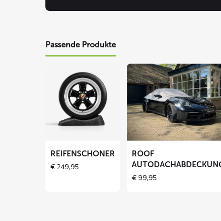
Passende Produkte
Mehr
Mehr
lesen
lesen
über
über
Reifenschoner
ROOF
Autodachabdeckung
REIFENSCHONER
ROOF
AUTODACHABDECKUN
€
249,95
€
99,95