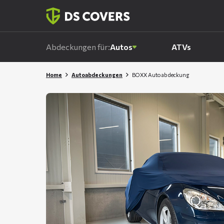
Skiplinks
Abdeckungen für:
Autos
ATVs
Home
Autoabdeckungen
BOXX Autoabdeckung