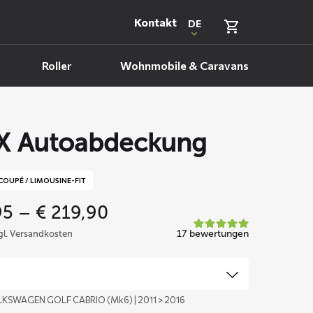
Kontakt
DE
Roller
Wohnmobile & Caravans
X Autoabdeckung
COUPÉ / LIMOUSINE-FIT
Price
95
–
€
219,90
range:
17 bewertungen
zgl. Versandkosten
€ 159,95
through
€ 219,90
LKSWAGEN GOLF CABRIO (Mk6) | 2011 > 2016