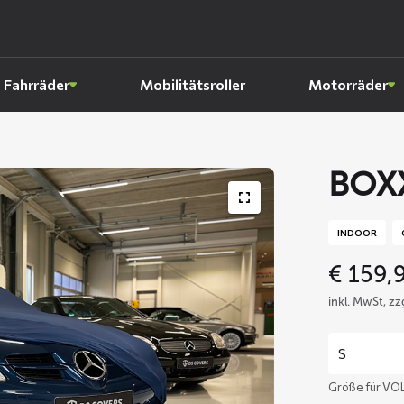
Fahrräder
Mobilitätsroller
Motorräder
BOX
INDOOR
€
159,
inkl. MwSt, z
Größe für VO