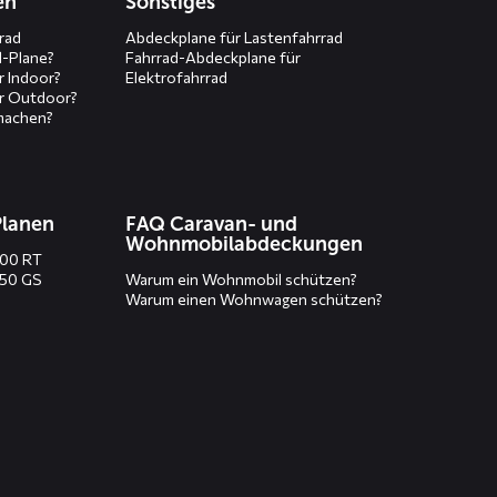
en
Sonstiges
rad
Abdeckplane für Lastenfahrrad
d-Plane?
Fahrrad-Abdeckplane für
r Indoor?
Elektrofahrrad
r Outdoor?
machen?
Planen
FAQ Caravan- und
Wohnmobilabdeckungen
200 RT
250 GS
Warum ein Wohnmobil schützen?
Warum einen Wohnwagen schützen?