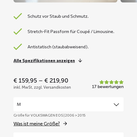
Schutz vor Staub und Schmutz.
Stretch-Fit Passform für Coupé / Limousine.
Antistatisch (staubabweisend).
Alle Spezifikationen anzeigen
Price
€
159,95
–
€
219,90
range:
17 bewertungen
inkl. MwSt, zzgl. Versandkosten
€ 159,95
through
€ 219,90
Größe für VOLKSWAGEN EOS | 2006 > 2015
Was ist meine Größe?