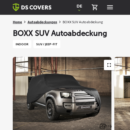
Skiplinks
DE
Home
Autoabdeckungen
BOXX SUV Autoabdeckung
BOXX SUV Autoabdeckung
INDOOR
SUV / JEEP-FIT
1 / 6