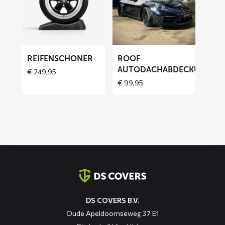
Reifenschoner
ROOF
Autodachabdeckung
REIFENSCHONER
ROOF
AUTODACHABDECKUNG
€
249,95
€
99,95
Kontaktinformation
DS COVERS B.V.
Oude Apeldoornseweg 37 E1